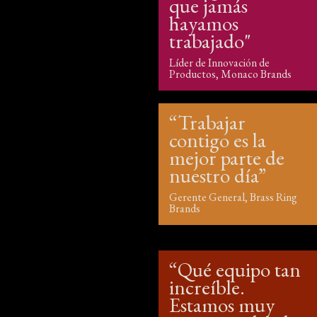
que jamás
hayamos
trabajado"
Líder de Innovación de
Productos, Monaco Brands
“Trabajar
contigo es la
mejor parte de
nuestro día”
Gerente General, Brass Ring
Brands
“Qué equipo tan
increíble.
Estamos muy